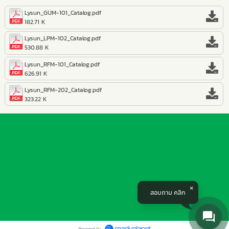
Lysun_GUM-101_Catalog.pdf
182.71 K
Lysun_LPM-102_Catalog.pdf
530.88 K
Lysun_RFM-101_Catalog.pdf
626.91 K
Lysun_RFM-202_Catalog.pdf
323.22 K
บริษัท 3 ซี เม
3C Medical 
สอบถาม คลิก